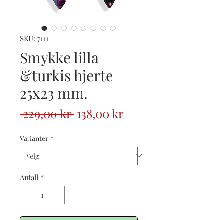
SKU: 7111
Smykke lilla
&turkis hjerte
25x23 mm.
Vanlig
Salgspris
 229,00 kr 
138,00 kr
pris
Varianter
*
Antall
*