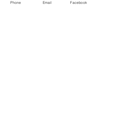
Phone
Email
Facebook
Info
Status: på lager
Abonner på nyheter
Abonner
post@gullsmedaas.no
7400 Trondheim, postboks 71
Quillingkunst
Share