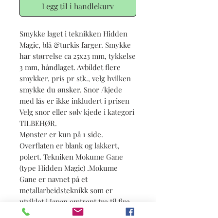
Legg til i handlekurv
Smykke laget i teknikken Hidden
Magic, blå &turkis farger. Smykke
har størrelse ca 25x23 mm, tykkelse
3 mm, håndlaget. Avbildet flere
smykker, pris pr stk., velg hvilken
smykke du ønsker. Snor /kjede
med lås er ikke inkludert i prisen
Velg snor eller sølv kjede i kategori
TILBEHØR.
Mønster er kun på 1 side.
Overflaten er blank og lakkert,
polert. Tekniken Mokume Gane
(type Hidden Magic) .Mokume
Gane er navnet på et
metallarbeidsteknikk som er
utviklet i Japan omtrent tre til fire
hundre år siden.