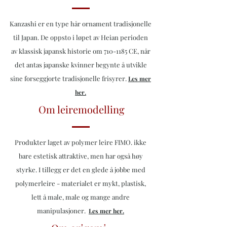
Kanzashi er en type hår ornament tradisjonelle
til Japan. De oppsto i løpet av Heian perioden
av klassisk japansk historie om
710-1185
CE, når
det antas japanske kvinner begynte å utvikle
sine forseggjorte tradisjonelle frisyrer.
Les mer
her.
Om leiremodelling
Produkter laget av polymer leire FIMO. ikke
bare estetisk attraktive, men har også høy
styrke. I tillegg er det en glede å jobbe med
polymerleire - materialet er mykt, plastisk,
lett å male, male og mange andre
manipulasjoner.
Les mer her.