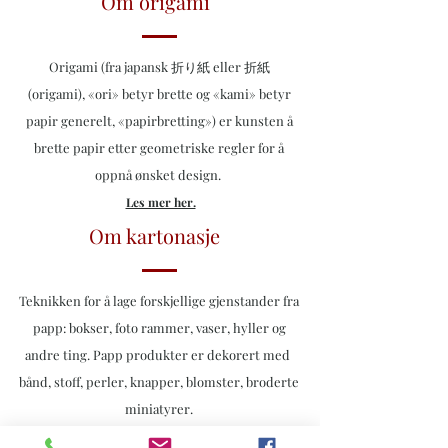
Om origami
Origami (fra japansk 折り紙 eller 折紙
(origami), «ori» betyr brette og «kami» betyr
papir generelt, «papirbretting») er kunsten å
brette papir etter geometriske regler for å
oppnå ønsket design.
Les mer her.
Om kartonasje
Teknikken for å lage forskjellige gjenstander fra
papp: bokser, foto rammer, vaser, hyller og
andre ting. Papp produkter er dekorert med
bånd, stoff, perler, knapper, blomster, broderte
miniatyrer.
Les mer her.