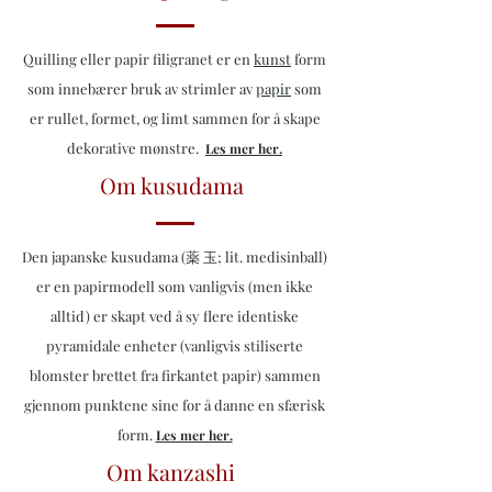
Quilling eller papir filigranet er en
kunst
form
som innebærer bruk av strimler av
papir
som
er rullet, formet, og limt sammen for å skape
dekorative mønstre.
Les mer her.
Om kusudama
Den japanske kusudama (薬 玉; lit. medisinball)
er en papirmodell som vanligvis (men ikke
alltid) er skapt ved å sy flere identiske
pyramidale enheter (vanligvis stiliserte
blomster brettet fra firkantet papir) sammen
gjennom punktene sine for å danne en sfærisk
form.
Les mer her.
Om kanzashi