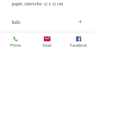
papir, størrelse 27 x 27 cm
Info
på lager
Phone
Email
Facebook
Abonner på nyheter
Abonner
post@gullsmedaas.no
7400 Trondheim, postboks 71
Quillingkunst