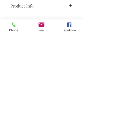
Product Info
Leveringstid ca 4-5 uker. Lue lages
etter bestilling, det kan være noen
forskjell fra dette bilde, fordi dette er
Phone
Email
Facebook
håndarbeid.
Abonner på nyheter
Abonner
post@gullsmedaas.no
7400 Trondheim, postboks 71
Quillingkunst
Share