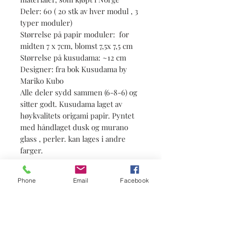
Deler: 60 ( 20 stk av hver modul , 3
typer moduler)
Størrelse på papir moduler: for
midten 7 x 7cm, blomst 7,5x 7,5 cm
Størrelse på kusudama: ~12 cm
Designer: fra bok Kusudama by
Mariko Kubo
Alle deler sydd sammen (6-8-6) og
sitter godt. Kusudama laget av
høykvalitets origami papir. Pyntet
med håndlaget dusk og murano
glass , perler. kan lages i andre
farger.
Phone
Email
Facebook
Info
Leveringstid ca 4-5 uker. Det kan være
noen forskjell fra denne kusudama,
fordi dette er håndarbeid.