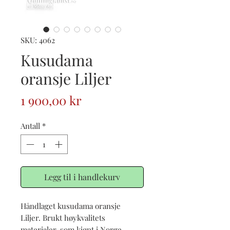
SKU: 4062
Kusudama
oransje Liljer
Pris
1 900,00 kr
Antall
*
Legg til i handlekurv
Håndlaget kusudama oransje
Liljer. Brukt høykvalitets
materialer, som kjøpt i Norge