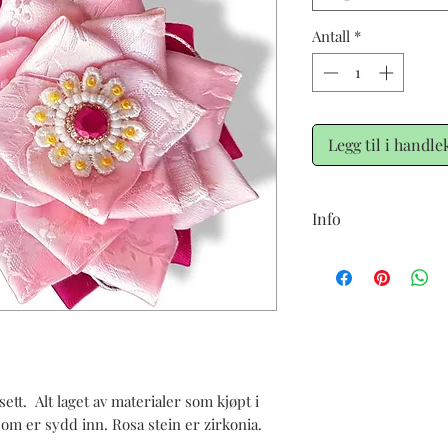
Antall
*
Legg til i handle
Info
Leveringstid ca 2 uker.
kan være noen forskjel
håndarbeid.
sett. Alt laget av materialer som kjøpt i
om er sydd inn. Rosa stein er zirkonia.