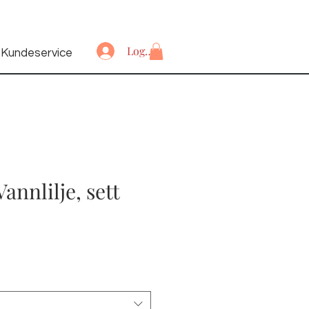
Logg inn
Kundeservice
annlilje, sett
s