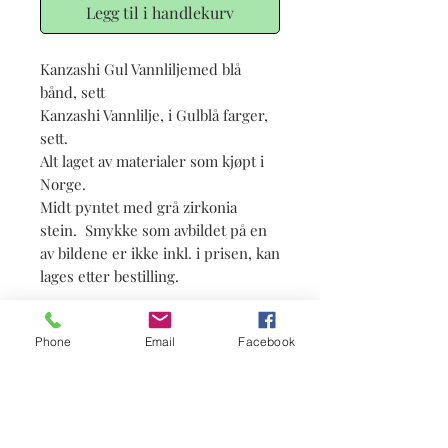
Legg til i handlekurv
Kanzashi Gul Vannliljemed blå
bånd, sett
Kanzashi Vannlilje, i Gulblå farger,
sett.
Alt laget av materialer som kjøpt i
Norge.
Midt pyntet med grå zirkonia
stein. Smykke som avbildet på en
av bildene er ikke inkl. i prisen, kan
lages etter bestilling.
Info
Phone
Email
Facebook
Leveringstid ca 2 uker. Kanzashi lages
etter bestilling, det kan være noen
forskjell fra dette produktet, fordi
dette er håndarbeid.