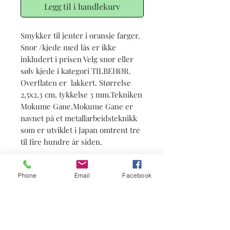
Legg til i handlekurv
Smykker til jenter i oransje farger.
Snor /kjede med lås er ikke
inkludert i prisen Velg snor eller
sølv kjede i kategori TILBEHØR.
Overflaten er lakkert. Størrelse
2,5x2,3 cm, tykkelse 3 mm.Tekniken
Mokume Gane.Mokume Gane er
navnet på et metallarbeidsteknikk
som er utviklet i Japan omtrent tre
til fire hundre år siden.
Info
Phone
Email
Facebook
Status: på lager