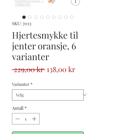
SKU: 7033
Hjertesmykke til
jenter oransje, 6
varianter
Vanlig
Salgspris
 229,00 kr 
138,00 kr
pris
Varianter
*
Antall
*