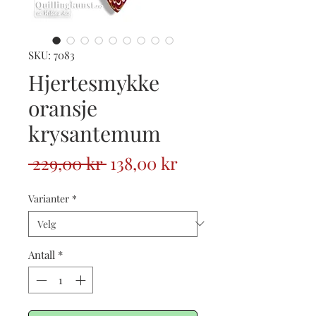
SKU: 7083
Hjertesmykke
oransje
krysantemum
Vanlig
Salgspris
 229,00 kr 
138,00 kr
pris
Varianter
*
Antall
*