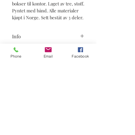
bokser til kontor. Laget av tre, stoff.
Pyntet med bånd. Alle materialer
kjøpt i Norge. Sett beståt av 3 deler.
Info
Leveringstid ca 4-5 uker. Det kan være
noen forskjell fra denne boks, fordi
Phone
Email
Facebook
dette er håndarbeid. Hvis noen av
materialer ikke kan skaffes, boks skal
lages etter avtale med kunden. Disse
bokser er utsolgt, bokser kan lages
Abonner på nyheter
etter avtale.
Abonner
post@gullsmedaas.no
7400 Trondheim, postboks 71