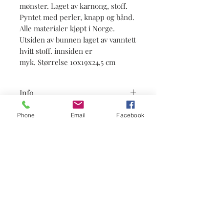
mønster. Laget av karnong, stoff.
Pyntet med perler, knapp og bånd.
Alle materialer kjøpt i Norge.
Utsiden av bunnen laget av vanntett
hvitt stoff. innsiden er
myk. Størrelse 10x19x24,5 cm
Info
Leveringstid ca 4-5 uker. Det kan være
Phone
Email
Facebook
noen forskjell fra denne boks, fordi
dette er håndarbeid. Hvis noen av
materialer ikke kan skaffes, boks skal
lages etter avtale med kunden.
Abonner på nyheter
Abonner