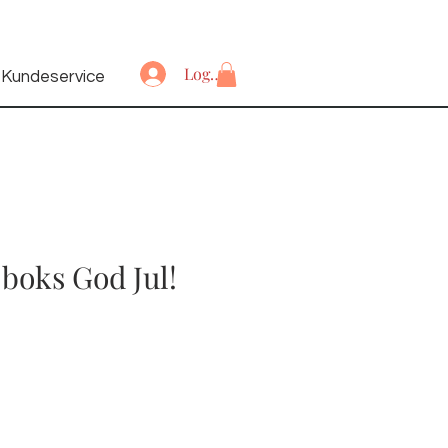
Logg inn
Kundeservice
 boks God Jul!
is