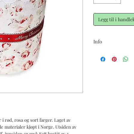
Legg til i handle
Info
Leveringstid ca 4-5 uk
denne boks, fordi det
materialer ikke kan sk
med kunden.
r i rød, rosa og sort farger. Laget av
le materialer kjøpt i Norge. Utsiden av
ff. innsiden er myk.Sett beståt av 2